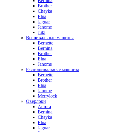
Bernina
Brother
Chayka
Elna
Jaguar
Janome
Juki
Вышивальные машины
Bernette
Bernina
Brother
Elna
Janome
Распошивальные машины
Bernette
Brother
Elna
Janome
Merrylock
Оверлоки
Aurora
Bernina
Chayka
Elna
Jaguar