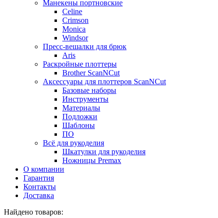
Манекены портновские
Celine
Crimson
Monica
Windsor
Пресс-вешалки для брюк
Aris
Раскройные плоттеры
Brother ScanNCut
Аксессуары для плоттеров ScanNCut
Базовые наборы
Инструменты
Материалы
Подложки
Шаблоны
ПО
Всё для рукоделия
Шкатулки для рукоделия
Ножницы Premax
О компании
Гарантия
Контакты
Доставка
Найдено товаров: