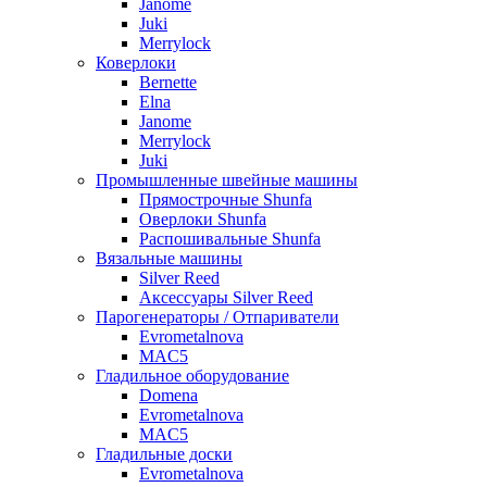
Janome
Juki
Merrylock
Коверлоки
Bernette
Elna
Janome
Merrylock
Juki
Промышленные швейные машины
Прямострочные Shunfa
Оверлоки Shunfa
Распошивальные Shunfa
Вязальные машины
Silver Reed
Аксессуары Silver Reed
Парогенераторы / Отпариватели
Evrometalnova
MAC5
Гладильное оборудование
Domena
Evrometalnova
MAC5
Гладильные доски
Evrometalnova