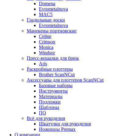
Domena
Evrometalnova
MAC5
Гладильные доски
Evrometalnova
Манекены портновские
Celine
Crimson
Monica
Windsor
Пресс-вешалки для брюк
Aris
Раскройные плоттеры
Brother ScanNCut
Аксессуары для плоттеров ScanNCut
Базовые наборы
Инструменты
Материалы
Подложки
Шаблоны
ПО
Всё для рукоделия
Шкатулки для рукоделия
Ножницы Premax
О компании