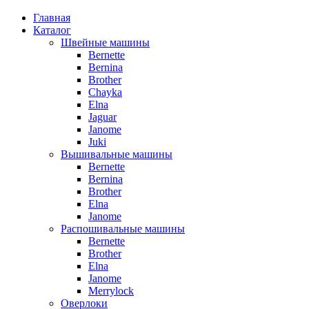
Главная
Каталог
Швейные машины
Bernette
Bernina
Brother
Chayka
Elna
Jaguar
Janome
Juki
Вышивальные машины
Bernette
Bernina
Brother
Elna
Janome
Распошивальные машины
Bernette
Brother
Elna
Janome
Merrylock
Оверлоки