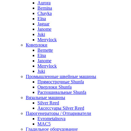
Aurora
Bernina
Chayka
Elna
Jaguar
Janome
Juki
Merrylock
Коверлоки
Bernette
Elna
Janome
Merrylock
Juki
Промышленные швейные машины
Прямострочные Shunfa
Оверлоки Shunfa
Распошивальные Shunfa
Вязальные машины
Silver Reed
Аксессуары Silver Reed
Парогенераторы / Отпариватели
Evrometalnova
MAC5
Гладильное оборудование