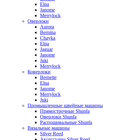
Elna
Janome
Merrylock
Оверлоки
Aurora
Bernina
Chayka
Elna
Jaguar
Janome
Juki
Merrylock
Коверлоки
Bernette
Elna
Janome
Merrylock
Juki
Промышленные швейные машины
Прямострочные Shunfa
Оверлоки Shunfa
Распошивальные Shunfa
Вязальные машины
Silver Reed
Аксессуары Silver Reed