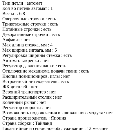
Тип петли :
автомат
Кол-во петель автомат :
1
Вес кг. :
6.8
Оверлочные строчки :
есть
Трикотажные строчки :
есть
Потайные строчки :
есть
Декоративные строчки :
есть
Алфавит :
нет
Маx длина стежка, мм :
4
Маx ширина зигзага, мм :
5
Регулировка ширины стежка :
есть
Автомат. закрепка :
нет
Регулятор давления лапки :
есть
Отключение механизма подачи ткани :
есть
Кнопка позициониров. иглы :
нет
Встроенный нитевдеватель :
есть
ЖК дисплей :
нет
Верхний транспортер :
нет
Расширительный столик :
нет
Коленный рычаг :
нет
Регулятор скорости :
нет
Возможность подключения вышивального модуля :
нет
Страна производитель :
Япония
Страна сборки :
Тайланд
Гарантийное и сервисное обслуживание :
12 месяцев