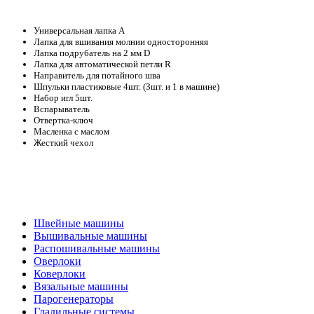
Универсальная лапка A
Лапка для вшивания молнии односторонняя
Лапка подрубатель на 2 мм D
Лапка для автоматической петли R
Направитель для потайного шва
Шпульки пластиковые 4шт. (3шт. и 1 в машине)
Набор игл 5шт.
Вспарыватель
Отвертка-ключ
Масленка с маслом
Жесткий чехол
Швейные машины
Вышивальные машины
Распошивальные машины
Оверлоки
Коверлоки
Вязальные машины
Парогенераторы
Гладильные системы