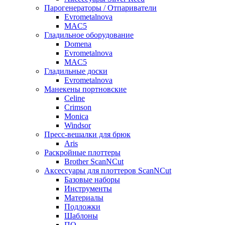
Парогенераторы / Отпариватели
Evrometalnova
MAC5
Гладильное оборудование
Domena
Evrometalnova
MAC5
Гладильные доски
Evrometalnova
Манекены портновские
Celine
Crimson
Monica
Windsor
Пресс-вешалки для брюк
Aris
Раскройные плоттеры
Brother ScanNCut
Аксессуары для плоттеров ScanNCut
Базовые наборы
Инструменты
Материалы
Подложки
Шаблоны
ПО