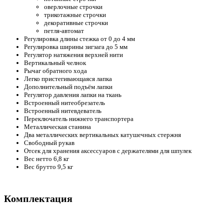
оверлочные строчки
трикотажные строчки
декоративные строчки
петля-автомат
Регулировка длины стежка от 0 до 4 мм
Регулировка ширины зигзага до 5 мм
Регулятор натяжения верхней нити
Вертикальный челнок
Рычаг обратного хода
Легко пристегивающаяся лапка
Дополнительный подъём лапки
Регулятор давления лапки на ткань
Встроенный нитеобрезатель
Встроенный нитевдеватель
Переключатель нижнего транспортера
Металлическая станина
Два металлических вертикальных катушечных стержня
Свободный рукав
Отсек для хранения аксессуаров с держателями для шпулек
Вес нетто 6,8 кг
Вес брутто 9,5 кг
Комплектация