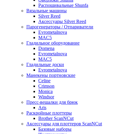
Распошивальные Shunfa
Вязальные машины
Silver Reed
Аксессуары Silver Reed
Парогенераторы / Отпариватели
Evrometalnova
MAC5
Гладильное оборудование
Domena
Evrometalnova
MAC5
Гладильные доски
Evrometalnova
Манекены портновские
Celine
Crimson
Monica
Windsor
Пресс-вешалки для брюк
Aris
Раскройные плоттеры
Brother ScanNCut
Аксессуары для плоттеров ScanNCut
Базовые наборы