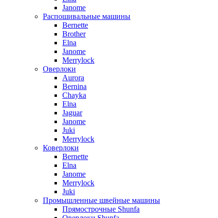
Janome
Распошивальные машины
Bernette
Brother
Elna
Janome
Merrylock
Оверлоки
Aurora
Bernina
Chayka
Elna
Jaguar
Janome
Juki
Merrylock
Коверлоки
Bernette
Elna
Janome
Merrylock
Juki
Промышленные швейные машины
Прямострочные Shunfa
Оверлоки Shunfa