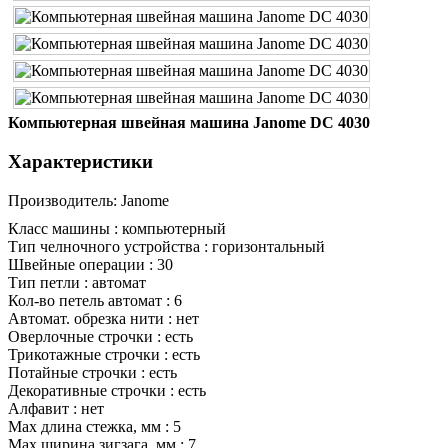
Компьютерная швейная машина Janome DC 4030
Характеристики
Производитель:
Janome
Класс машины :
компьютерный
Тип челночного устройства :
горизонтальный
Швейные операции :
30
Тип петли :
автомат
Кол-во петель автомат :
6
Автомат. обрезка нити :
нет
Оверлочные строчки :
есть
Трикотажные строчки :
есть
Потайные строчки :
есть
Декоративные строчки :
есть
Алфавит :
нет
Маx длина стежка, мм :
5
Маx ширина зигзага, мм :
7