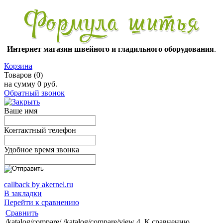
Интернет магазин швейного и гладильного оборудования
.
Корзина
Товаров (0)
на сумму
0 руб.
Обратный звонок
Ваше имя
Контактный телефон
Удобное время звонка
callback by akernel.ru
В закладки
Перейти к сравнению
Сравнить
/katalog/compare/
/katalog/compare/view
4
К сравнению