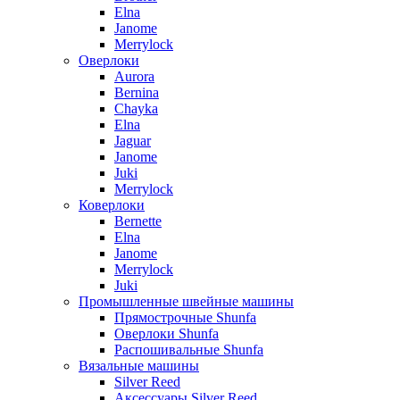
Elna
Janome
Merrylock
Оверлоки
Aurora
Bernina
Chayka
Elna
Jaguar
Janome
Juki
Merrylock
Коверлоки
Bernette
Elna
Janome
Merrylock
Juki
Промышленные швейные машины
Прямострочные Shunfa
Оверлоки Shunfa
Распошивальные Shunfa
Вязальные машины
Silver Reed
Аксессуары Silver Reed