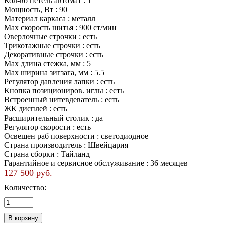
Кол-во петель автомат :
1
Мощность, Вт :
90
Материал каркаса :
металл
Маx скорость шитья :
900 ст/мин
Оверлочные строчки :
есть
Трикотажные строчки :
есть
Декоративные строчки :
есть
Маx длина стежка, мм :
5
Маx ширина зигзага, мм :
5.5
Регулятор давления лапки :
есть
Кнопка позициониров. иглы :
есть
Встроенный нитевдеватель :
есть
ЖК дисплей :
есть
Расширительный столик :
да
Регулятор скорости :
есть
Освещен раб поверхности :
светодиодное
Страна производитель :
Швейцария
Страна сборки :
Тайланд
Гарантийное и сервисное обслуживание :
36 месяцев
127 500 руб.
Количество: