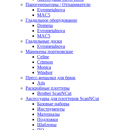
Парогенераторы / Отпариватели
Evrometalnova
MAC5
Гладильное оборудование
Domena
Evrometalnova
MAC5
Гладильные доски
Evrometalnova
Манекены портновские
Celine
Crimson
Monica
Windsor
Пресс-вешалки для брюк
Aris
Раскройные плоттеры
Brother ScanNCut
Аксессуары для плоттеров ScanNCut
Базовые наборы
Инструменты
Материалы
Подложки
Шаблоны
ПО