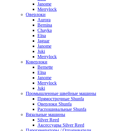
Janome
Merrylock
Оверлоки
Aurora
Bernina
Chayka
Elna
Jaguar
Janome
Juki
Merrylock
Коверлоки
Bernette
Elna
Janome
Merrylock
Juki
Промышленные швейные машины
Прямострочные Shunfa
Оверлоки Shunfa
Распошивальные Shunfa
Вязальные машины
Silver Reed
Аксессуары Silver Reed
Парогенераторы / Отпариватели