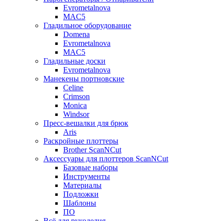
Evrometalnova
MAC5
Гладильное оборудование
Domena
Evrometalnova
MAC5
Гладильные доски
Evrometalnova
Манекены портновские
Celine
Crimson
Monica
Windsor
Пресс-вешалки для брюк
Aris
Раскройные плоттеры
Brother ScanNCut
Аксессуары для плоттеров ScanNCut
Базовые наборы
Инструменты
Материалы
Подложки
Шаблоны
ПО
Всё для рукоделия