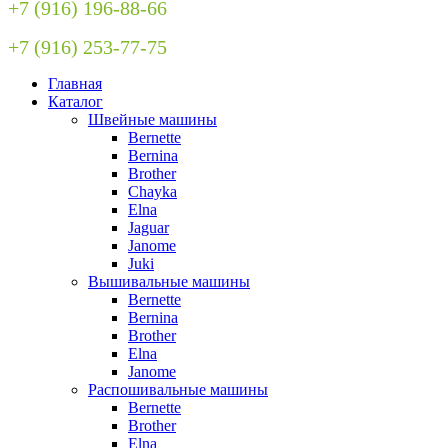
+7 (916) 196-88-66
+7 (916) 253-77-75
Главная
Каталог
Швейные машины
Bernette
Bernina
Brother
Chayka
Elna
Jaguar
Janome
Juki
Вышивальные машины
Bernette
Bernina
Brother
Elna
Janome
Распошивальные машины
Bernette
Brother
Elna