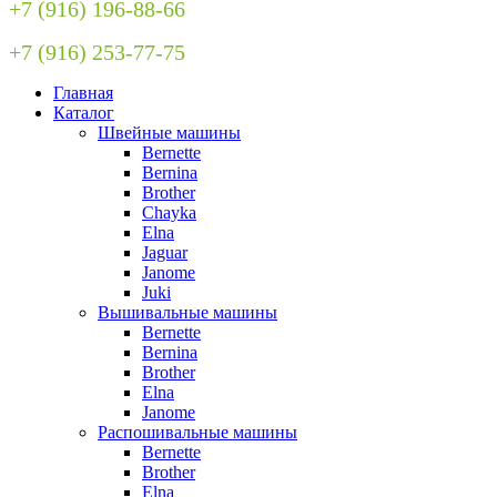
+7 (916) 196-88-66
+7 (916) 253-77-75
Главная
Каталог
Швейные машины
Bernette
Bernina
Brother
Chayka
Elna
Jaguar
Janome
Juki
Вышивальные машины
Bernette
Bernina
Brother
Elna
Janome
Распошивальные машины
Bernette
Brother
Elna