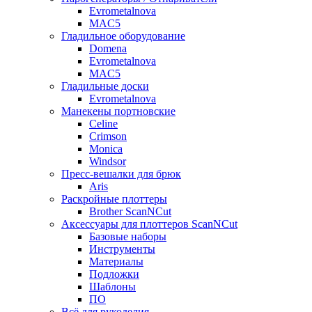
Evrometalnova
MAC5
Гладильное оборудование
Domena
Evrometalnova
MAC5
Гладильные доски
Evrometalnova
Манекены портновские
Celine
Crimson
Monica
Windsor
Пресс-вешалки для брюк
Aris
Раскройные плоттеры
Brother ScanNCut
Аксессуары для плоттеров ScanNCut
Базовые наборы
Инструменты
Материалы
Подложки
Шаблоны
ПО
Всё для рукоделия