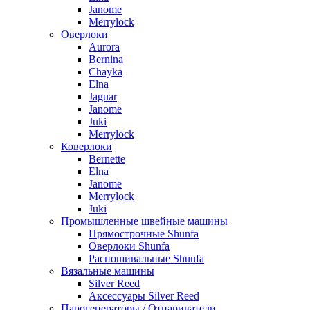
Janome
Merrylock
Оверлоки
Aurora
Bernina
Chayka
Elna
Jaguar
Janome
Juki
Merrylock
Коверлоки
Bernette
Elna
Janome
Merrylock
Juki
Промышленные швейные машины
Прямострочные Shunfa
Оверлоки Shunfa
Распошивальные Shunfa
Вязальные машины
Silver Reed
Аксессуары Silver Reed
Парогенераторы / Отпариватели